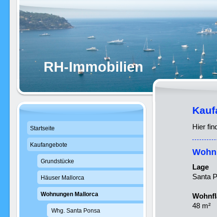
RH-Immobilien
Kauf
Hier fi
Startseite
Kaufangebote
Wohnu
Grundstücke
Lage
Santa P
Häuser Mallorca
Wohnungen Mallorca
Wohnfl
48 m²
Whg. Santa Ponsa