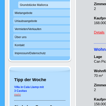
Zimme
Grundstücke Mallorca
2
Mietangebote
Kaufpr
Urlaubsangebote
168.000
Vermieten/Verkaufen
Details
Über uns
Kontakt
Wohnu
Impressum/Datenschutz
Lage
Can Pic
Wohnfl
70 m²
Tipp der Woche
Zimme
Villa in Cala Llamp mit
2
3 Casitas
mehr
Kaufpr
158.000